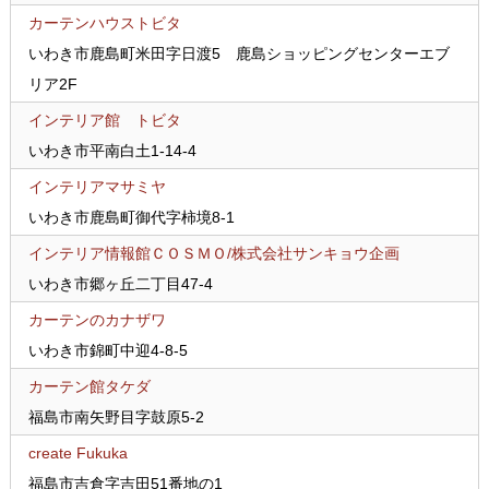
カーテンハウストビタ
いわき市鹿島町米田字日渡5 鹿島ショッピングセンターエブ
リア2F
インテリア館 トビタ
いわき市平南白土1-14-4
インテリアマサミヤ
いわき市鹿島町御代字柿境8-1
インテリア情報館ＣＯＳＭＯ/株式会社サンキョウ企画
いわき市郷ヶ丘二丁目47-4
カーテンのカナザワ
いわき市錦町中迎4-8-5
カーテン館タケダ
福島市南矢野目字鼓原5-2
create Fukuka
福島市吉倉字吉田51番地の1