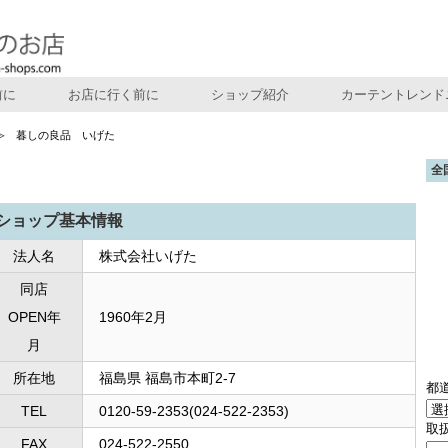
前に
お店に行く前に
ショップ紹介
カーテントレンド
暮しの良品 いげた
全
ショップ基本情報
法人名
株式会社いげた
同店
OPEN年
1960年2月
月
所在地
福島県 福島市本町2-7
都
TEL
0120-59-2353(024-522-2353)
取
FAX
024-522-2550