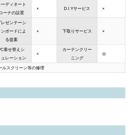
コーディネート
×
D.I.Yサービス
×
コーナの設置
プレゼンテーシ
ョンボードによ
×
下取りサービス
×
る提案
PC着せ替えシ
カーテンクリー
×
◎
ミュレーション
ニング
ールスクリーン等の修理