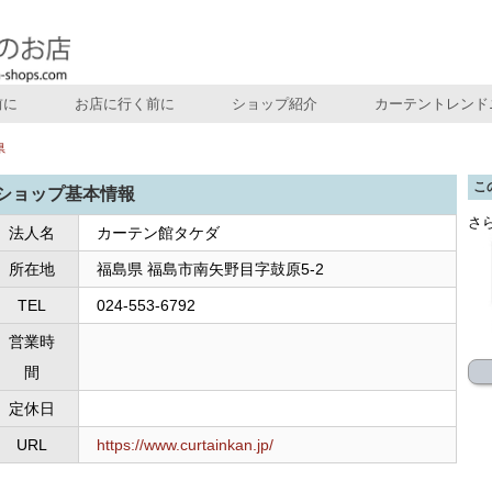
前に
お店に行く前に
ショップ紹介
カーテントレンド
県
こ
ショップ基本情報
さ
法人名
カーテン館タケダ
所在地
福島県 福島市南矢野目字鼓原5-2
TEL
024-553-6792
営業時
間
定休日
URL
https://www.curtainkan.jp/