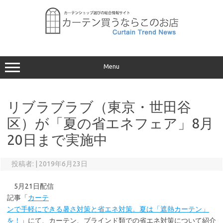
コ
ン
テ
ン
ツ
へ
ス
キ
ッ
プ
Menu
リブラブラブ（東京・世田谷
区）が「夏の省エネフェア」8月
20日まで実施中
投稿者:
|
2019年6月23日
5月21日配信
記事「
カーテ
ンで手軽にできる暑さ対策と省エネ対策。夏は「遮熱カーテン」
を！
」にて、カーテン、ブラインド類での省エネ対策について紹介