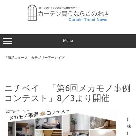
コ
ン
テ
ン
ツ
へ
ス
キ
ッ
プ
Menu
「
商品ニュース
」カテゴリーアーカイブ
ニチベイ 「第6回メカモノ事例
コンテスト」8／3より開催
(
株
)