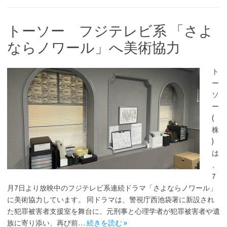
トーソー フジテレビ系 「さよ
ならノワール」へ美術協力
ト
ー
ソ
ー
(
株
)
は
、
7
月7日より放映中のフジテレビ系連続ドラマ「さよならノワール」
に美術協力しています。 同ドラマは、警視庁西池袋署に新設され
た犯罪被害者支援室を舞台に、元刑事と心理学者が犯罪被害者や遺
族に寄り添い、再び前…
続きを読む »