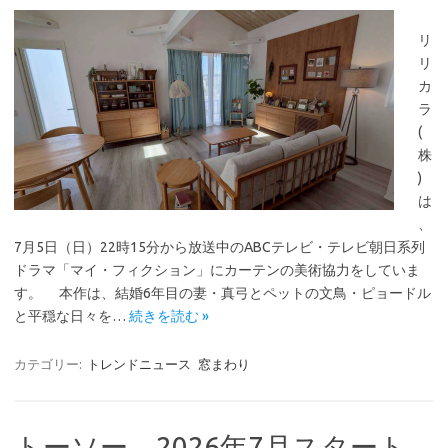
リ
リ
カ
ラ
(
株
)
は
、
7月5日（日）22時15分から放送中のABCテレビ・テレビ朝日系列
ドラマ「マイ・フィクション」にカーテンの美術協力をしていま
す。 本作は、結婚6年目の妻・真弓とペットの文鳥・ピョードル
と平穏な日々を…
続きを読む »
カテゴリー:
トレンドニュース
窓まわり
トーソー 2026年7月スタート