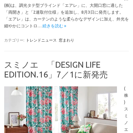
(株)は、調光タテ型ブラインド「エアレ」に、大開口窓に適した
「両開き」と「2連取付仕様」を追加し、8月3日に発売します。
「エアレ」は、カーテンのような柔らかなデザインに加え、外光を
細やかにコントロ…
続きを読む »
カテゴリー:
トレンドニュース
窓まわり
スミノエ 「DESIGN LIFE
EDITION.16」7／1に新発売
(
株
)
ス
ミ
ノ
エ