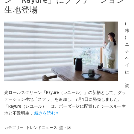
生地登場
(
株
)
ニ
チ
ベ
イ
は
、
調
光ロールスクリーン「Rayure（レユール）」の新柄として、グラ
デーション生地「スフラ」を追加し、7月1日に発売しました。
「Rayure（レユール）」は、ボーダー状に配置したシースルー生
地と不透明生…
続きを読む »
カテゴリー:
トレンドニュース
壁・床