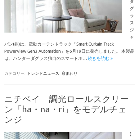
ダ
グ
ラ
ス
ジ
ャ
パン(株)は、電動カーテントラック「Smart Curtain Track
PowerView Gen3 Automation」を6月19日に発売しました。 本製品
は、ハンターダグラス独自のスマートホ…
続きを読む »
カテゴリー:
トレンドニュース
窓まわり
ニチベイ 調光ロールスクリー
ン「ha・na・ri」をモデルチェ
ンジ
(