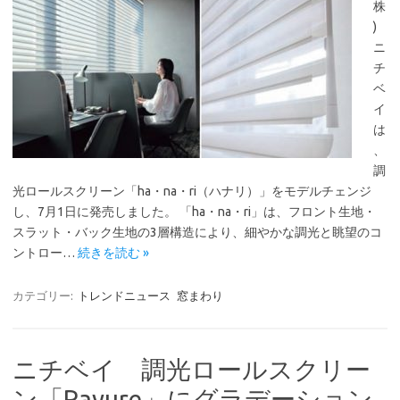
株
)
ニ
チ
ベ
イ
は
、
調
光ロールスクリーン「ha・na・ri（ハナリ）」をモデルチェンジ
し、7月1日に発売しました。 「ha・na・ri」は、フロント生地・
スラット・バック生地の3層構造により、細やかな調光と眺望のコ
ントロー…
続きを読む »
カテゴリー:
トレンドニュース
窓まわり
ニチベイ 調光ロールスクリー
ン「Rayure」にグラデーション