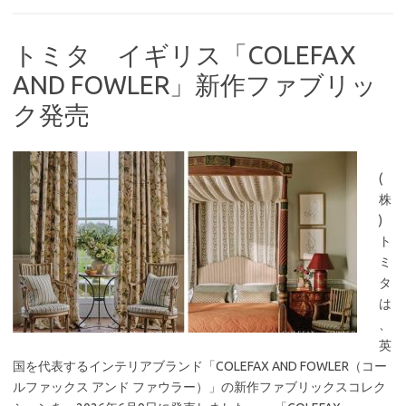
トミタ イギリス「COLEFAX
AND FOWLER」新作ファブリッ
ク発売
(
株
)
ト
ミ
タ
は
、
英
国を代表するインテリアブランド「COLEFAX AND FOWLER（コー
ルファックス アンド ファウラー）」の新作ファブリックスコレク