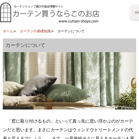
m
ホーム
カーテンの基礎知識
カーテンについて
カーテンについて
「窓に取り付けるもの」といって真っ先に思い浮かぶのがカーテ
ンだと思います。まさにカーテンはウィンドウトリートメントの代
表と言えるでしょう。 さて、一見単純そうに見えるカーテンも実