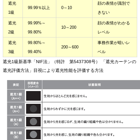
遮光
顔の表情が識別で
99.99％以上
0～10
1級
きない
遮光
99.99%～
顔の表情がわかる
10～200
2級
99.80%
レベル
遮光
99.80%～
事務作業が暗いレ
200～600
3級
99.40%
ベル
遮光1級新基準「NIF法」（特許 第5437308号） 「遮光カーテンの
遮光評価方法」目視により遮光性能を評価する方法