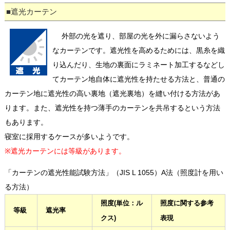
■遮光カーテン
外部の光を遮り、部屋の光を外に漏らさないよう
なカーテンです。遮光性を高めるためには、黒糸を織
り込んだり、生地の裏面にラミネート加工するなどし
てカーテン地自体に遮光性を持たせる方法と、普通の
カーテン地に遮光性の高い裏地（遮光裏地）を縫い付ける方法があ
ります。また、遮光性を持つ薄手のカーテンを共吊するという方法
もあります。
寝室に採用するケースが多いようです。
※遮光カーテンには等級があります。
「カーテンの遮光性能試験方法」（JIS L 1055）A法（照度計を用い
る方法）
照度(単位：ル
照度に関する参考
等級
遮光率
クス)
表現