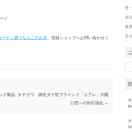
壁
未
ージ
業
窓
カーテン買うならこのお店
」登録ショップへお問い合わせく
検
索:
ック製品
タチカワ 調光タテ型ブラインド「エアレ」大開
イ
口窓への対応強化
→
h
オ
ht