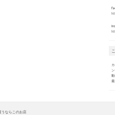
f
ht
In
ht
カ
ン
動
最
買うならこのお店