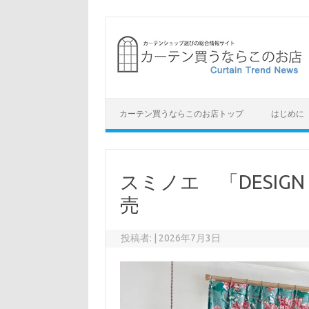
コ
ン
テ
ン
ツ
へ
ス
キ
ッ
プ
カーテン買うならこのお店トップ
はじめに
スミノエ 「DESIGN L
売
投稿者:
|
2026年7月3日