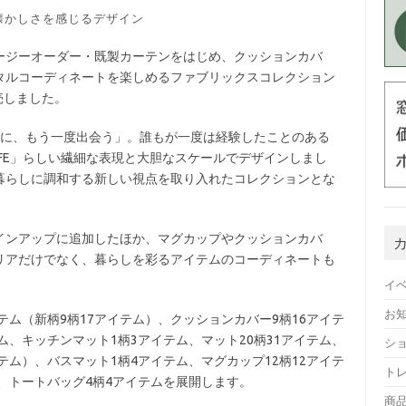
懐かしさを感じるデザイン
、イージーオーダー・既製カーテンをはじめ、クッションカバ
タルコーディネートを楽しめるファブリックスコレクション
に発売しました。
 思い出に、もう一度出会う」。誰もが一度は経験したことのある
LIFE」らしい繊細な表現と大胆なスケールでデザインしまし
暮らしに調和する新しい視点を取り入れたコレクションとな
インアップに追加したほか、マグカップやクッションカバ
リアだけでなく、暮らしを彩るアイテムのコーディネートも
イ
お
テム（新柄9柄17アイテム）、クッションカバー9柄16アイテ
ム、キッチンマット1柄3アイテム、マット20柄31アイテム、
シ
テム）、バスマット1柄4アイテム、マグカップ12柄12アイテ
ト
ム、トートバッグ4柄4アイテムを展開します。
商