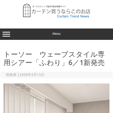
コ
ン
テ
ン
ツ
へ
ス
キ
ッ
プ
Menu
トーソー ウェーブスタイル専
用シアー「ふわり」6／1新発売
投稿者:
|
2026年5月15日