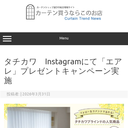
コ
ン
テ
ン
ツ
へ
ス
キ
ッ
プ
Menu
タチカワ Instagramにて「エア
レ」プレゼントキャンペーン実
施
投稿者:
|
2026年3月31日