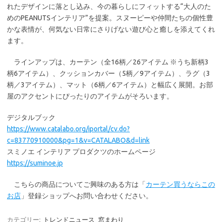
れたデザインに落とし込み、今の暮らしにフィットする“大人のた
めのPEANUTSインテリア”を提案。スヌーピーや仲間たちの個性豊
かな表情が、何気ない日常にさりげない遊び心と癒しを添えてくれ
ます。
ラインアップは、カーテン（全16柄／26アイテム ※うち新柄3
柄6アイテム）、クッションカバー（5柄／9アイテム）、ラグ（3
柄／3アイテム）、マット（6柄／6アイテム）と幅広く展開。お部
屋のアクセントにぴったりのアイテムがそろいます。
デジタルブック
https://www.catalabo.org/iportal/cv.do?
c=83770910000&pg=1&v=CATALABO&d=link
スミノエ インテリア プロダクツのホームページ
https://suminoe.jp
こちらの商品についてご興味のある方は「
カーテン買うならこの
お店
」登録ショップへお問い合わせください。
カテゴリー:
トレンドニュース
窓まわり