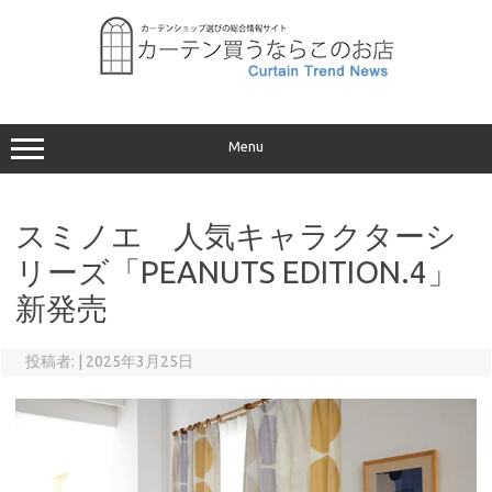
コ
ン
テ
ン
ツ
へ
ス
キ
ッ
プ
Menu
スミノエ 人気キャラクターシ
リーズ「PEANUTS EDITION.4」
新発売
投稿者:
|
2025年3月25日