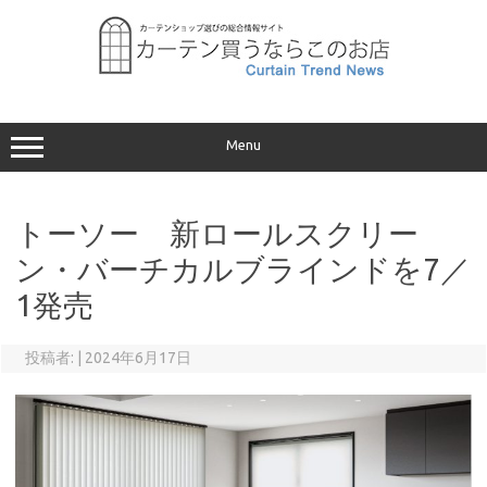
コ
ン
テ
ン
ツ
へ
ス
キ
ッ
プ
Menu
トーソー 新ロールスクリー
ン・バーチカルブラインドを7／
1発売
投稿者:
|
2024年6月17日