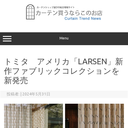
コ
ン
テ
ン
ツ
へ
ス
キ
ッ
プ
Menu
トミタ アメリカ「LARSEN」新
作ファブリックコレクションを
新発売
投稿者:
|
2024年5月31日