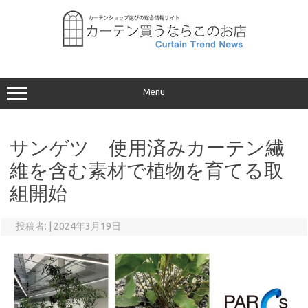
コ
ン
テ
ン
ツ
へ
ス
キ
ッ
プ
Menu
サンゲツ 使用済みカーテン繊
維を含む素材で植物を育てる取
組開始
投稿者:
|
2024年3月19日