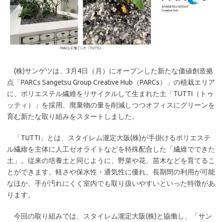
(株)サンゲツは、3月4日（月）にオープンした新たな価値創造拠
点「PARCs Sangetsu Group Creative Hub（PARCs）」の植栽エリア
に、ポリエステル繊維をリサイクルして生まれた土「TUTTI（トゥ
ッティ）」を採用、廃棄物の量を削減しつつオフィスにグリーンを
育む新たな取り組みをスタートしました。
「TUTTI」とは、スタイレム瀧定大阪(株)が手掛けるポリエステ
ル繊維を主体に人工ゼオライトなどを特殊配合した「繊維でできた
土」。従来の培養土と同じように、野菜や花、苗木などを育てるこ
とができます。軽さや保水性・通気性に優れ、長期間の利用が可能
なほか、手が汚れにくく室内でも取り扱いやすいといった特徴があ
ります。
今回の取り組みでは、スタイレム瀧定大阪(株)と協働し、「サン