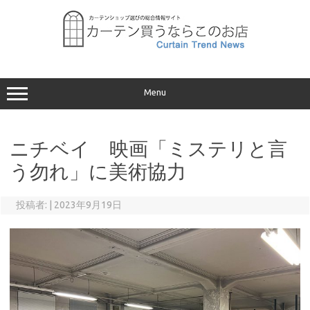
コ
ン
テ
ン
ツ
へ
ス
キ
ッ
プ
Menu
ニチベイ 映画「ミステリと言
う勿れ」に美術協力
投稿者:
|
2023年9月19日