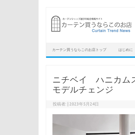
コ
ン
テ
ン
ツ
へ
ス
キ
ッ
プ
カーテン買うならこのお店トップ
はじめに
ニチベイ ハニカム
モデルチェンジ
投稿者:
|
2023年5月24日