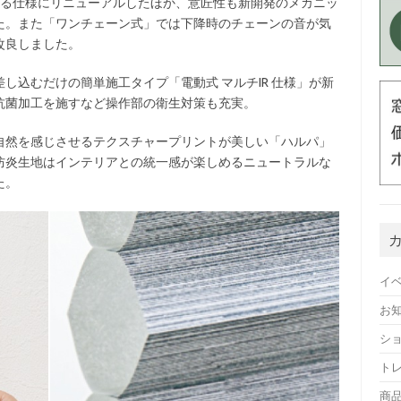
きる仕様にリニューアルしたほか、意匠性も新開発のメカニッ
た。また「ワンチェーン式」では下降時のチェーンの音が気
改良しました。
込むだけの簡単施工タイプ「電動式 マルチIR 仕様」が新
抗菌加工を施すなど操作部の衛生対策も充実。
然を感じさせるテクスチャープリントが美しい「ハルパ」
防炎生地はインテリアとの統一感が楽しめるニュートラルな
た。
イ
お
シ
ト
商