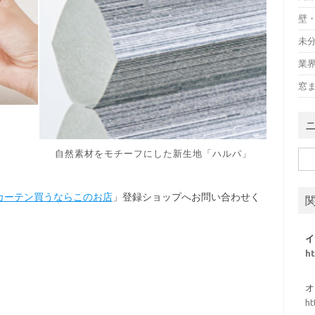
壁
未
業
窓
自然素材をモチーフにした新生地「ハルパ」
検
索:
カーテン買うならこのお店
」登録ショップへお問い合わせく
イ
h
オ
ht