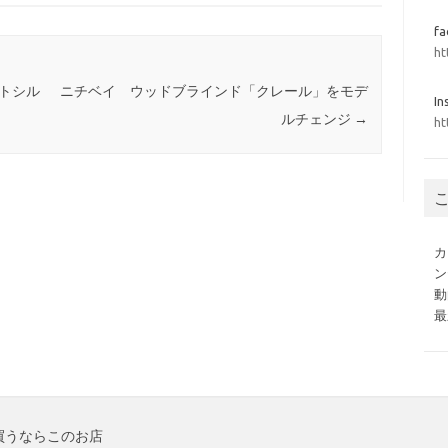
f
ht
クトシル
ニチベイ ウッドブラインド「クレール」をモデ
In
ルチェンジ
→
ht
カ
ン
動
最
買うならこのお店