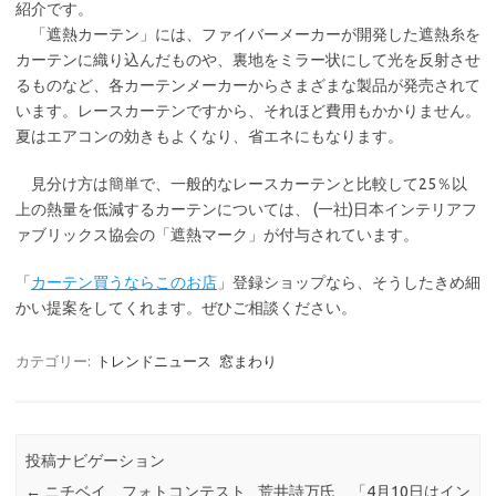
紹介です。
「遮熱カーテン」には、ファイバーメーカーが開発した遮熱糸を
カーテンに織り込んだものや、裏地をミラー状にして光を反射させ
るものなど、各カーテンメーカーからさまざまな製品が発売されて
います。レースカーテンですから、それほど費用もかかりません。
夏はエアコンの効きもよくなり、省エネにもなります。
見分け方は簡単で、一般的なレースカーテンと比較して25％以
上の熱量を低減するカーテンについては、 (一社)日本インテリアフ
ァブリックス協会の「遮熱マーク」が付与されています。
「
カーテン買うならこのお店
」登録ショップなら、そうしたきめ細
かい提案をしてくれます。ぜひご相談ください。
カテゴリー:
トレンドニュース
窓まわり
投稿ナビゲーション
←
ニチベイ フォトコンテスト
荒井詩万氏 「4月10日はイン