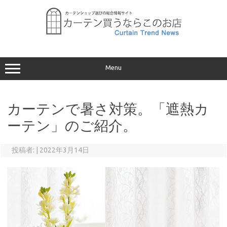
コ
ン
テ
ン
ツ
へ
ス
キ
ッ
プ
Menu
カーテンで暑さ対策。「遮熱カ
ーテン」のご紹介。
投稿者:
|
2022年3月14日