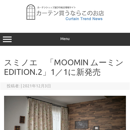
コ
ン
テ
ン
ツ
へ
ス
キ
ッ
プ
Menu
スミノエ 「MOOMIN ムーミン
EDITION.2」1／1に新発売
投稿者:
|
2021年12月3日