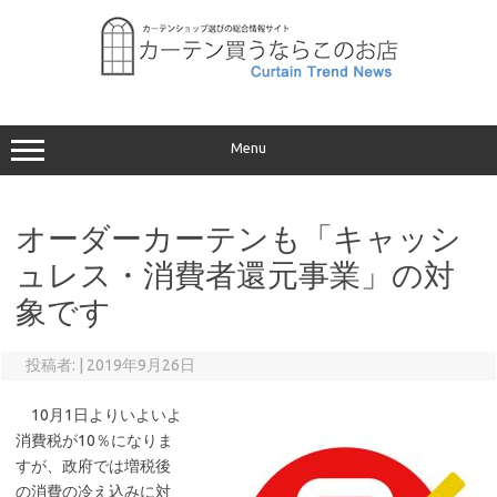
コ
ン
テ
ン
ツ
へ
ス
キ
ッ
プ
Menu
オーダーカーテンも「キャッシ
ュレス・消費者還元事業」の対
象です
投稿者:
|
2019年9月26日
10月1日よりいよいよ
消費税が10％になりま
すが、政府では増税後
の消費の冷え込みに対