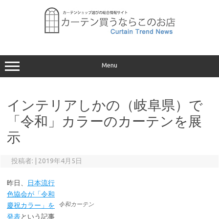
コ
ン
テ
ン
ツ
へ
ス
キ
ッ
プ
Menu
インテリアしかの（岐阜県）で
「令和」カラーのカーテンを展
示
投稿者:
|
2019年4月5日
昨日、
日本流行
色協会が「令和
令和カーテン
慶祝カラー」を
発表
という記事