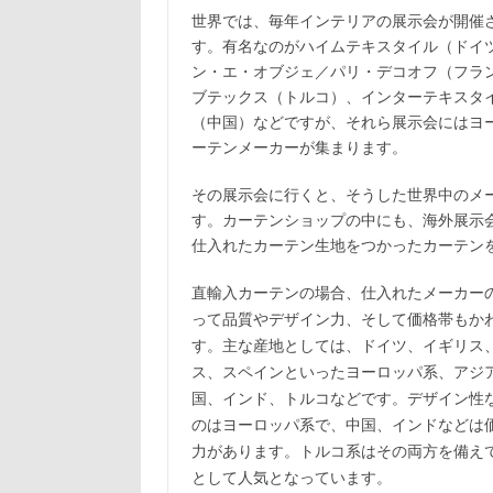
世界では、毎年インテリアの展示会が開催
す。有名なのがハイムテキスタイル（ドイ
ン・エ・オブジェ／パリ・デコオフ（フラ
ブテックス（トルコ）、インターテキスタ
（中国）などですが、それら展示会にはヨ
ーテンメーカーが集まります。
その展示会に行くと、そうした世界中のメ
す。カーテンショップの中にも、海外展示
仕入れたカーテン生地をつかったカーテン
直輸入カーテンの場合、仕入れたメーカー
帯もか
って品質やデザイン力、そして価格
す。主な産地としては、ドイツ、イギリ
ス
ス、スペインといったヨーロッパ系、アジ
国、インド、トルコなどです。デザイン性
のはヨーロッパ系で、中国、インドなどは
力があります。トルコ系はその両方を備え
として人気となっています。