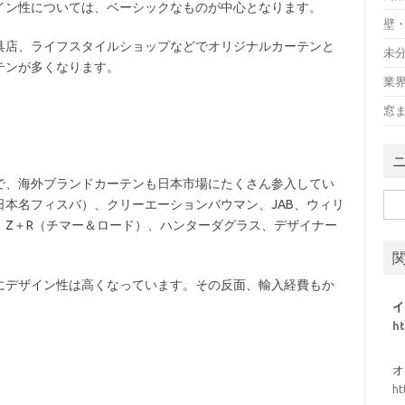
イン性については、ベーシックなものが中心となります。
壁
具店、ライフスタイルショップなどでオリジナルカーテンと
未
テンが多くなります。
業
窓
で、海外ブランドカーテンも日本市場にたくさん参入してい
検
本名フィスバ）、クリーエーションバウマン、JAB、ウィリ
索:
、Z＋R（チマー＆ロード）、ハンターダグラス、デザイナー
にデザイン性は高くなっています。その反面、輸入経費もか
イ
h
オ
ht