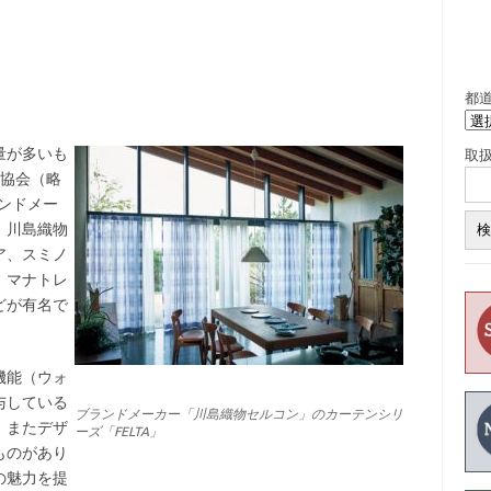
都
量が多いも
取
ス協会（略
ランドメー
、川島織物
ア、スミノ
、マナトレ
どが有名で
機能（ウォ
与している
ブランドメーカー「川島織物セルコン」のカーテンシリ
。またデザ
ーズ「FELTA」
ものがあり
の魅力を提