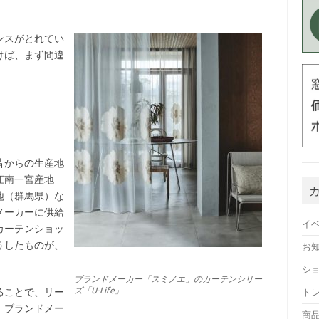
ンスがとれてい
けば、まず間違
昔からの生産地
江南一宮産地
地（群馬県）な
メーカーに供給
イ
カーテンショッ
うしたものが、
お
シ
ブランドメーカー「スミノエ」のカーテンシリー
ズ「U-Life」
ることで、リー
ト
、ブランドメー
商