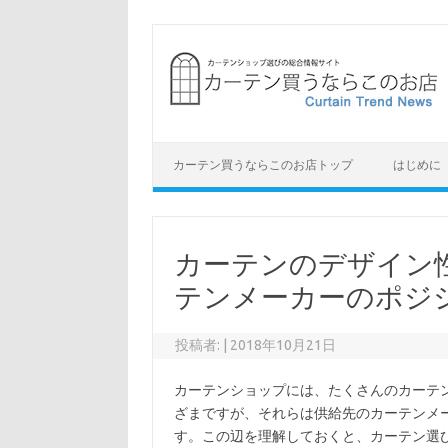
コ
ン
テ
ン
ツ
へ
ス
キ
ッ
プ
カーテン買うならこのお店トップ
はじめに
カーテンのデザイン
テンメーカーのポジ
投稿者:
|
2018年10月21日
カーテンショップには、たくさんのカーテ
ざまですが、それらは供給先のカーテンメ
す。この辺を理解しておくと、カーテン選