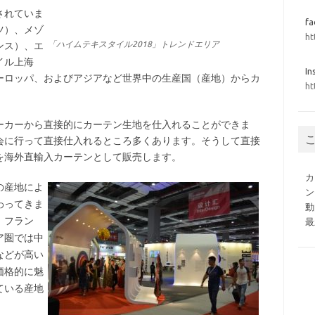
されていま
f
ツ）、メゾ
ht
「ハイムテキスタイル2018」トレンドエリア
ンス）、エ
イル上海
In
ーロッパ、およびアジアなど世界中の生産国（産地）からカ
ht
ーカーから直接的にカーテン生地を仕入れることができま
会に行って直接仕入れるところ多くあります。そうして直接
を海外直輸入カーテンとして販売します。
カ
の産地によ
ン
わってきま
動
、フラン
最
ア圏では中
などが高い
価格的に魅
ている産地