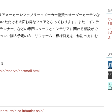
当
リアメーカーやファブリックメーカー協賛のオーダーカーテンな
サ
求めいただける大変お得なフェアとなっております。また「インテ
利
シ
ランナー」などの専門スタッフとインテリアに関わる相談がで
お
ョンご購入予定の方、リフォーム、模様替えをご検討の方にお
よ
グ
より
sale/reserve/postmail.html
dercurtain.co.jp/outlet-sale/