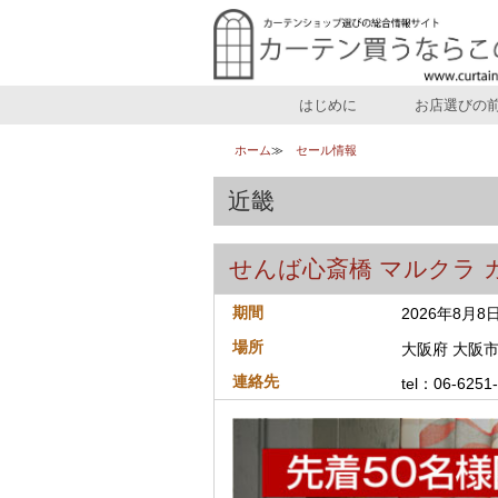
はじめに
お店選びの
ホーム
セール情報
近畿
せんば心斎橋 マルクラ 
期間
2026年8月
場所
大阪府 大阪市
連絡先
tel：06-6251