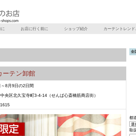
前に
お店に行く前に
ショップ紹介
カーテントレンド
全
カーテン卸館
8日～8月9日の2日間
中央区北久宝寺町3-4-14（せんば心斎橋筋商店街）
-1615
都
取