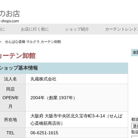
前に
お店に行く前に
ショップ紹介
カーテントレンド
せんば心斎橋 マルクラ カーテン卸館
全
カーテン卸館
ショップ基本情報
法人名
丸蔵株式会社
同店
OPEN年
2004年（創業 1937年）
月
大阪府 大阪市中央区北久宝寺町3-4-14（せんば
都
所在地
心斎橋筋商店街）
取
TEL
06-6251-1615