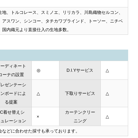
生地、トルコレース、スミノエ、リリカラ、川島織物セルコン、
、アスワン、シンコー、タチカワブラインド、トーソー、ニチベ
、国内織元より直接仕入の生地多数。
コーディネート
◎
D.I.Yサービス
△
コーナの設置
プレゼンテーシ
ョンボードによ
△
下取りサービス
△
る提案
PC着せ替えシ
カーテンクリー
×
△
ミュレーション
ニング
会などに合わせた採寸も承っております。