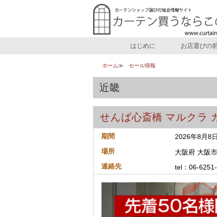
はじめに
お店選びの
ホーム
セール情報
近畿
せんば心斎橋 マルクラ 
期間
2026年8月
場所
大阪府 大阪市
連絡先
tel：06-6251