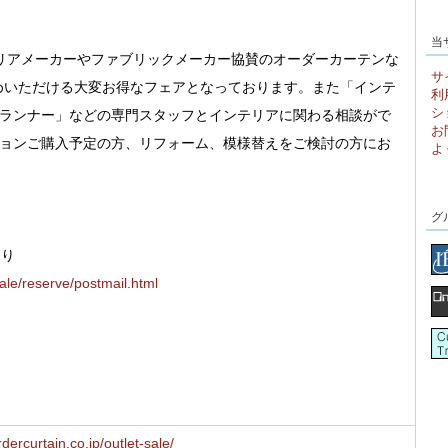
当
リアメーカーやファブリックメーカー協賛のオーダーカーテンな
サ
求めいただける大変お得なフェアとなっております。また「インテ
利
シ
ランナー」などの専門スタッフとインテリアに関わる相談がで
お
ョンご購入予定の方、リフォーム、模様替えをご検討の方にお
よ
グ
より
sale/reserve/postmail.html
dercurtain.co.jp/outlet-sale/