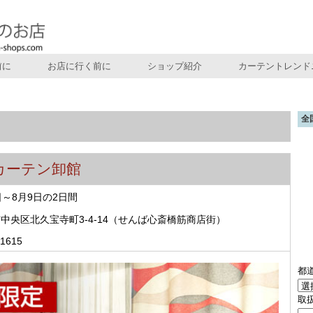
前に
お店に行く前に
ショップ紹介
カーテントレンド
全
カーテン卸館
8日～8月9日の2日間
中央区北久宝寺町3-4-14（せんば心斎橋筋商店街）
-1615
都
取