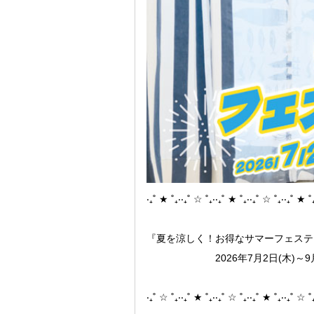
‧₊˚ ★ ˚₊‧‧₊˚ ☆ ˚₊‧‧₊˚ ★ ˚₊‧‧₊˚ ☆ ˚₊‧‧₊˚ ★ ˚
『夏を涼しく！お得なサマーフェステ
2026年7月2日(木)～9月2
‧₊˚ ☆ ˚₊‧‧₊˚ ★ ˚₊‧‧₊˚ ☆ ˚₊‧‧₊˚ ★ ˚₊‧‧₊˚ ☆ ˚