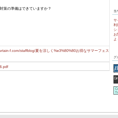
対策の準備はできていますか？
当
サ
利
シ
お
よ
w.curtain-f.com/staffblog/夏を涼しく%e3%80%80お得なサマーフェス
グ
6.pdf