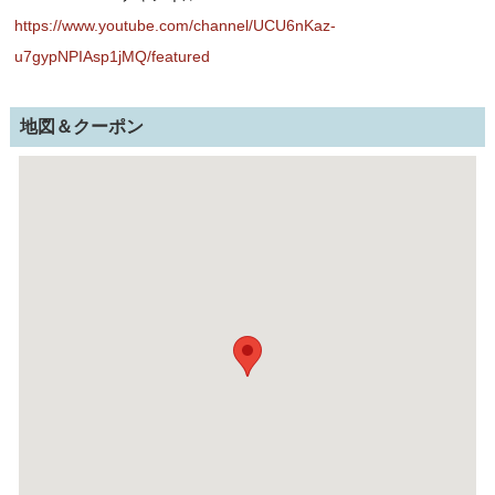
https://www.youtube.com/channel/UCU6nKaz-
u7gypNPIAsp1jMQ/featured
地図＆クーポン