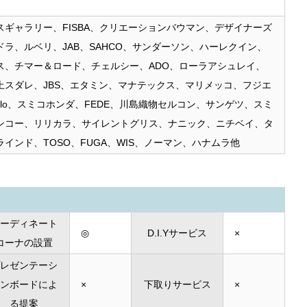
スギャラリー、FISBA、クリエーションバウマン、デザイナーズ
ラ、ルベリ、JAB、SAHCO、サンダーソン、ハーレクイン、
ス、チマー＆ロード、チェルシー、ADO、ローラアシュレイ、
上スダレ、JBS、エタミン、マナテックス、マリメッコ、フジエ
ilo、スミコホンダ、FEDE、川島織物セルコン、サンゲツ、スミ
ンコー、リリカラ、サイレントグリス、ナニック、ニチベイ、タ
インド、TOSO、FUGA、WIS、ノーマン、ハナムラ他
ーディネート
◎
D.I.Yサービス
×
コーナの設置
レゼンテーシ
ンボードによ
×
下取りサービス
×
る提案