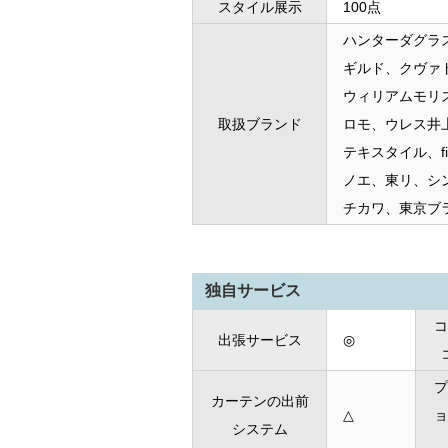
スタイル展示
100点
ハンターダグラ
ギルド、クヴァド
ウィリアムモリ
取扱ブランド
ロモ、ウレス井
テキスタイル、f
ノエ、東リ、シ
チカワ、東京ブラ
独自サービス
コ
出張サービス
◎
プ
カーテンの出前
△
ョ
システム