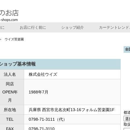
前に
お店に行く前に
ショップ紹介
カーテントレンド
ウイズ苦楽園
全
ショップ基本情報
法人名
株式会社ウイズ
同店
OPEN年
1988年7月
月
所在地
兵庫県 西宮市北名次町13-16フォルム苦楽園1F
都
TEL
0798-71-3111（代）
取
FAX
0798-71-3110