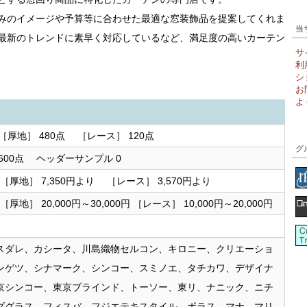
みのイメージや予算等に合わせた最適な窓装飾品を提案してくれま
当
最新のトレンドに素早く対応しているなど、満足度の高いカーテン
サ
利
シ
お
よ
［厚地］ 480点 ［レース］ 120点
グ
600点 ヘッダーサンプル 0
) ［厚地］ 7,350円より ［レース］ 3,570円より
 ［厚地］ 20,000円～30,000円 ［レース］ 10,000円～20,000円
スダレ、カシータ、川島織物セルコン、キロニー、クリエーショ
ンゲツ、シナマーク、シンコー、スミノエ、タチカワ、デザイナ
京シンコー、東京ブラインド、トーソー、東リ、ナニック、ニチ
ダグラス、フィスバ、フジエテキスタイル、ボラス、マナ、マリ