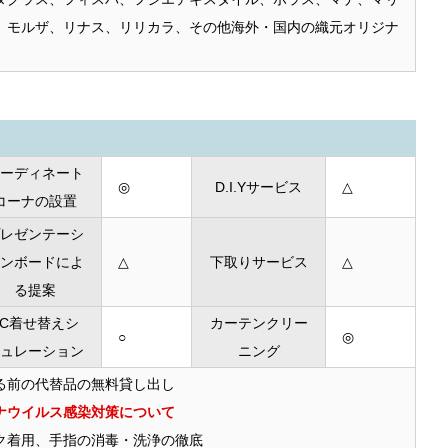
、モルザ、リナス、リリカラ、その他海外・国内の織元オリジナ
ーディネート
◎
D.I.Yサービス
△
コーナの設置
レゼンテーシ
ンボードによ
△
下取りサービス
△
る提案
PC着せ替えシ
カーテンクリー
○
◎
ュレーション
ニング
る前の代替品の無料貸し出し
ナウイルス感染対策について
ク着用、手指の消毒・洗浄の徹底