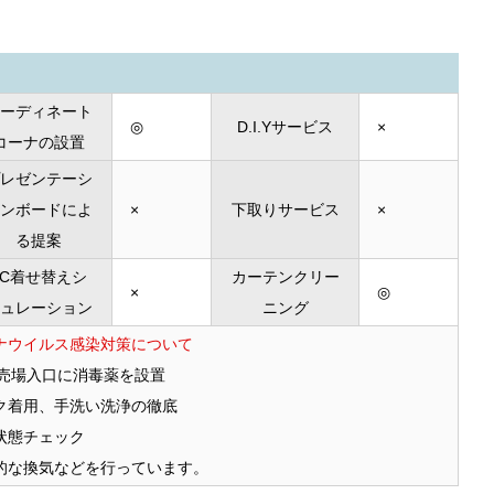
ーディネート
◎
D.I.Yサービス
×
コーナの設置
レゼンテーシ
ンボードによ
×
下取りサービス
×
る提案
PC着せ替えシ
カーテンクリー
×
◎
ュレーション
ニング
ナウイルス感染対策について
F売場入口に消毒薬を設置
ク着用、手洗い洗浄の徹底
状態チェック
的な換気などを行っています。