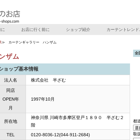
前に
お店に行く前に
ショップ紹介
カーテントレンド
県
カーテンギャラリー ハンザム
全
ンザム
ショップ基本情報
法人名
株式会社 半ざむ
同店
OPEN年
1997年10月
月
神奈川県 川崎市多摩区登戸１８９０ 半ざむ２
都
所在地
階
取
TEL
0120-8036-12(044-911-2684)