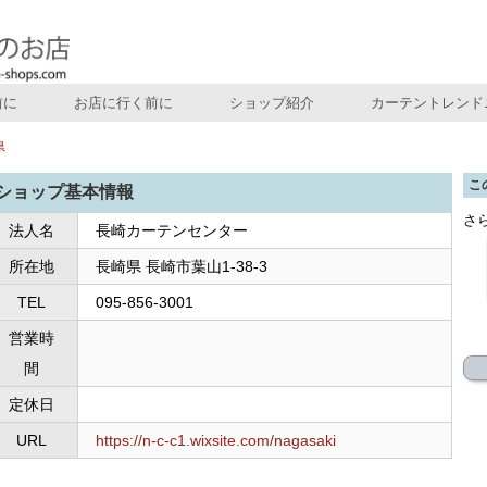
前に
お店に行く前に
ショップ紹介
カーテントレンド
県
こ
ショップ基本情報
さ
法人名
長崎カーテンセンター
所在地
長崎県 長崎市葉山1-38-3
TEL
095-856-3001
営業時
間
定休日
URL
https://n-c-c1.wixsite.com/nagasaki