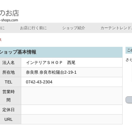
前に
お店に行く前に
ショップ紹介
カーテントレンド
県
こ
ショップ基本情報
さ
法人名
インテリアＳＨＯＰ 西尾
所在地
奈良県 奈良市松陽台2-19-1
TEL
0742-43-2304
営業時
間
定休日
URL