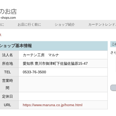
前に
お店に行く前に
ショップ紹介
カーテントレンド
県
こ
ショップ基本情報
さ
法人名
カーテン工房 マルナ
所在地
愛知県 豊川市御津町下佐脇佐脇原15-47
TEL
0533-76-3500
営業時
間
定休日
URL
https://www.maruna.co.jp/home.html