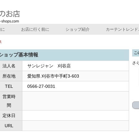
前に
お店に行く前に
ショップ紹介
カーテントレンド
県
こ
ショップ基本情報
さ
法人名
サンレジャン 刈谷店
所在地
愛知県 刈谷市中手町3-603
TEL
0566-27-0031
営業時
間
定休日
URL