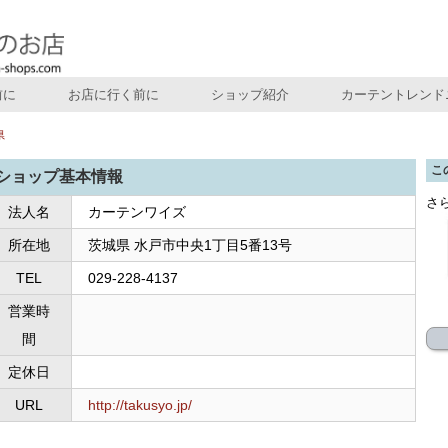
前に
お店に行く前に
ショップ紹介
カーテントレンド
県
こ
ショップ基本情報
さ
法人名
カーテンワイズ
所在地
茨城県 水戸市中央1丁目5番13号
TEL
029-228-4137
営業時
間
定休日
URL
http://takusyo.jp/