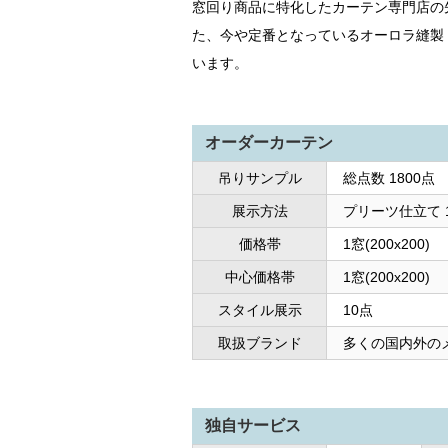
窓回り商品に特化したカーテン専門店の
た、今や定番となっているオーロラ縫製
います。
オーダーカーテン
吊りサンプル
総点数 1800点
展示方法
プリーツ仕立て 
価格帯
1窓(200x200
中心価格帯
1窓(200x200)
スタイル展示
10点
取扱ブランド
多くの国内外の
独自サービス