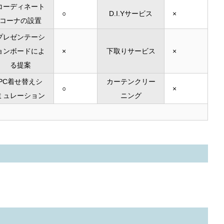
コーディネート
○
D.I.Yサービス
×
コーナの設置
プレゼンテーシ
ョンボードによ
×
下取りサービス
×
る提案
PC着せ替えシ
カーテンクリー
○
×
ミュレーション
ニング