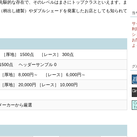
先駆的な存在で、そのレベルはまさにトップクラスといえます。ま
（柄出し縫製）やダブルシェードを発案したお店としても知られて
当
サ
利
シ
お
よ
 ［厚地］ 1500点 ［レース］ 300点
1500点 ヘッダーサンプル 0
グ
) ［厚地］ 8,000円～ ［レース］ 6,000円～
 ［厚地］ 20,000円 ［レース］ 10,000円
メーカーから厳選