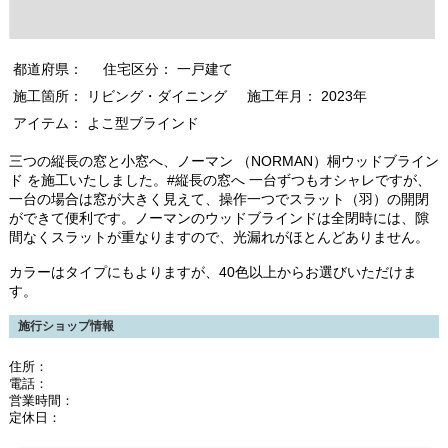
都道府県：
住宅区分： 一戸建て
施工箇所： リビング・ダイニング
施工年月： 2023年
アイテム： よこ型ブラインド
三つの縦長の窓と小窓へ、ノーマン （NORMAN）桐ウッドブライン
ド を施工いたしました。#縦長の窓へ 一台ずつもオシャレですが、
一台の場合は窓が大きく見えて、操作一つでスラット（羽）の開閉
ができて便利です。ノーマンのウッドブラインドは全閉時には、隙
間なくスラットが重なりますので、光漏れがほとんどありません。
カラーはタイプにもよりますが、40色以上からお選びいただけま
す。
施行ショップ情報
住所：
電話：
営業時間：
定休日：