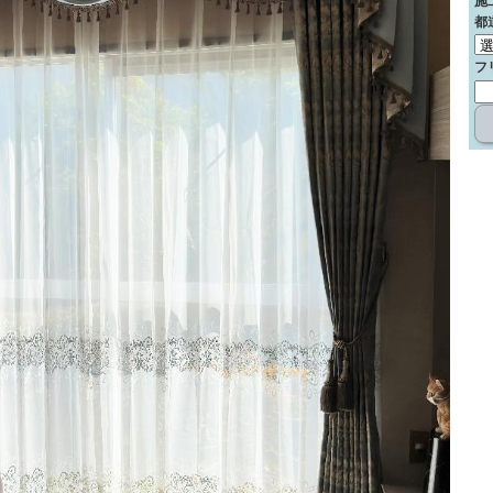
施
都
フ