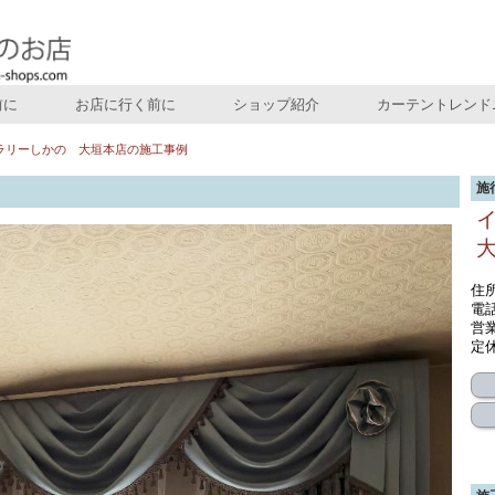
前に
お店に行く前に
ショップ紹介
カーテントレンド
ラリーしかの 大垣本店の施工事例
施
住
電話
営業
定